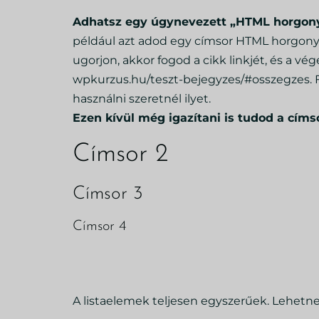
Adhatsz egy úgynevezett „HTML horgonyt
például azt adod egy címsor HTML horgonyán
ugorjon, akkor fogod a cikk linkjét, és a v
wpkurzus.hu/teszt-bejegyzes/#osszegzes. F
használni szeretnél ilyet.
Ezen kívül még igazítani is tudod a címs
Címsor 2
Címsor 3
Címsor 4
A listaelemek teljesen egyszerűek. Lehetn