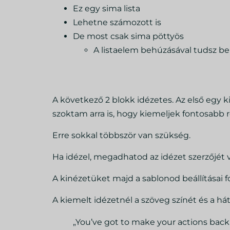
Ez egy sima lista
Lehetne számozott is
De most csak sima pöttyös
A listaelem behúzásával tudsz bel
A következő 2 blokk idézetes. Az első egy 
szoktam arra is, hogy kiemeljek fontosabb 
Erre sokkal többször van szükség.
Ha idézel, megadhatod az idézet szerzőjét v
A kinézetüket majd a sablonod beállításai f
A kiemelt idézetnél a szöveg színét és a há
„You’ve got to make your actions bac