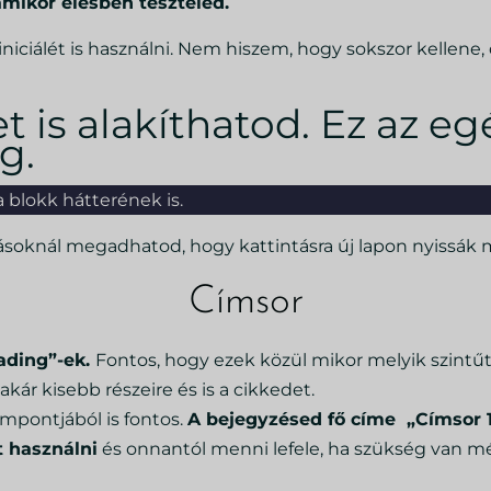
amikor élesben teszteled.
iciálét is használni. Nem hiszem, hogy sokszor kellene, de
 is alakíthatod. Ez az eg
g.
 blokk hátterének is.
lításoknál megadhatod, hogy kattintásra új lapon nyissák
Címsor
ading”-ek.
Fontos, hogy ezek közül mikor melyik szintűt
ár kisebb részeire és is a cikkedet.
mpontjából is fontos.
A bejegyzésed fő címe „Címsor 1
 használni
és onnantól menni lefele, ha szükség van m