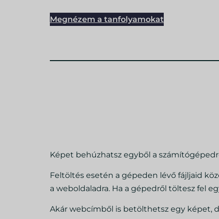
Megnézem a tanfolyamokat
Képet behúzhatsz egyből a számítógépedről
Feltöltés esetén a gépeden lévő fájljaid köz
a weboldaladra. Ha a gépedről töltesz fel e
Akár webcímből is betölthetsz egy képet, d