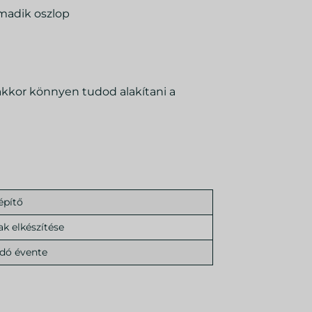
madik oszlop
 akkor könnyen tudod alakítani a
építő
ak elkészítése
dó évente