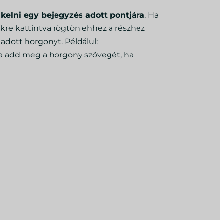
nkelni egy bejegyzés adott pontjára
. Ha
nkre kattintva rögtön ehhez a részhez
adott horgonyt. Példálul:
va add meg a horgony szövegét, ha