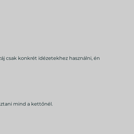
záj csak konkrét idézetekhez használni, én
ztani mind a kettőnél.