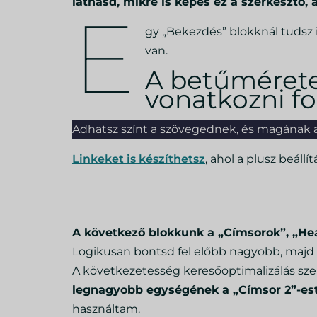
láthasd, mikre is képes ez a szerkesztő, 
E
gy „Bekezdés” blokknál tudsz in
van.
A betűméretet
vonatkozni fo
Adhatsz színt a szövegednek, és magának a
Linkeket is készíthetsz
, ahol a plusz beál
A következő blokkunk a „Címsorok”, „He
Logikusan bontsd fel előbb nagyobb, majd ak
A következetesség keresőoptimalizálás sze
legnagyobb egységének a „Címsor 2”-est
használtam.