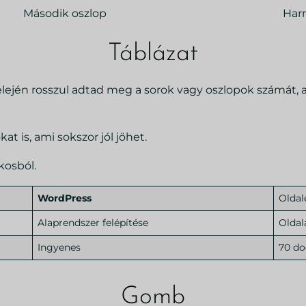
Második oszlop
Har
Táblázat
z elején rosszul adtad meg a sorok vagy oszlopok számát,
t is, ami sokszor jól jöhet.
íkosból.
WordPress
Oldal
Alaprendszer felépítése
Oldal
Ingyenes
70 do
Gomb