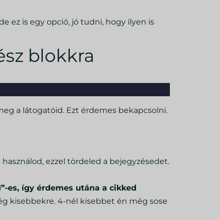
 ez is egy opció, jó tudni, hogy ilyen is
ész blokkra
 meg a látogatóid. Ezt érdemes bekapcsolni.
 használod, ezzel tördeled a bejegyzésedet.
”-es, így érdemes utána a cikked
ég kisebbekre. 4-nél kisebbet én még sose