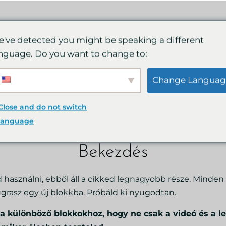
've detected you might be speaking a different
nguage. Do you want to change to:
címe, kb. ilyen hosszú 3
Change Languag
, hogy bemutassa a blogbejegyzésekben rejlő lehetősége
Close and do not switch
pciókat, megoldásokat. Nézd meg te is, hogy miket ha
language
yen a munka.
Bekezdés
használni, ebből áll a cikked legnagyobb része. Minden 
grasz egy új blokkba. Próbáld ki nyugodtan.
a különböző blokkokhoz, hogy ne csak a videó és a l