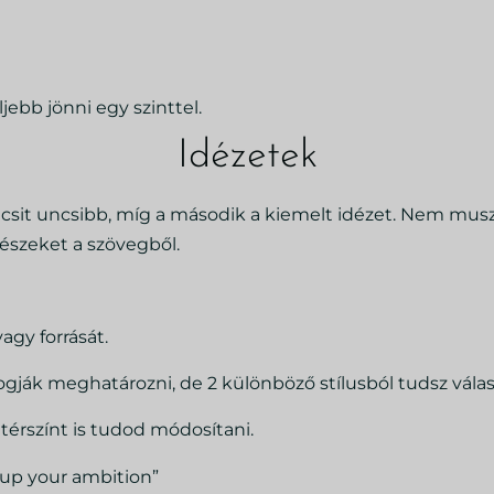
jebb jönni egy szinttel.
Idézetek
kicsit uncsibb, míg a második a kiemelt idézet. Nem mus
részeket a szövegből.
agy forrását.
ogják meghatározni, de 2 különböző stílusból tudsz válas
ttérszínt is tudod módosítani.
kup your ambition”