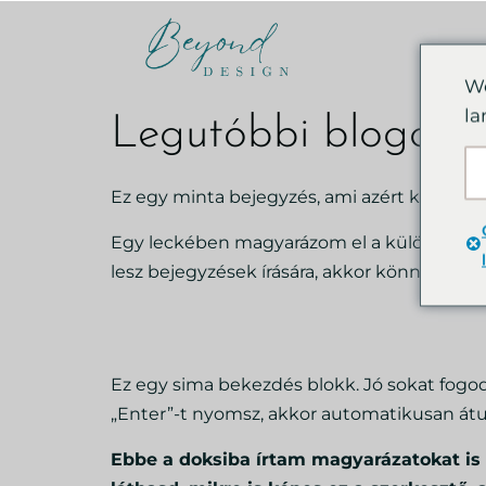
We
la
Legutóbbi blogcikk 
Ez egy minta bejegyzés, ami azért készült
Egy leckében magyarázom el a különböző o
lesz bejegyzések írására, akkor könnyű leg
Ez egy sima bekezdés blokk. Jó sokat fogod 
„Enter”-t nyomsz, akkor automatikusan átu
Ebbe a doksiba írtam magyarázatokat is 