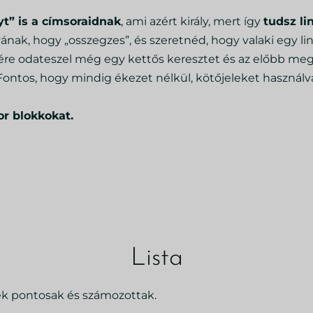
” is a címsoraidnak
, ami azért király, mert így
tudsz li
ak, hogy „osszegzes”, és szeretnéd, hogy valaki egy li
égére odateszel még egy kettős keresztet és az előbb meg
ontos, hogy mindig ékezet nélkül, kötőjeleket használ
or blokkokat.
Lista
ek pontosak és számozottak.