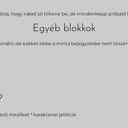
tos, hogy nálad jól töltene be, de mindenképp próbáld k
Egyéb blokkok
nálni, de ezeket ebbe a minta bejegyzésbe nem teszem 
?
lező mezőket
*
karakterrel jelöltük