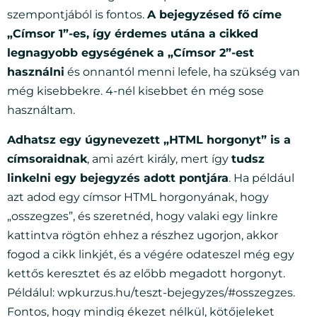
szempontjából is fontos.
A bejegyzésed fő címe
„Címsor 1”-es, így érdemes utána a cikked
legnagyobb egységének a „Címsor 2”-est
használni
és onnantól menni lefele, ha szükség van
még kisebbekre. 4-nél kisebbet én még sose
használtam.
Adhatsz egy úgynevezett „HTML horgonyt” is a
címsoraidnak
, ami azért király, mert így
tudsz
linkelni egy bejegyzés adott pontjára
. Ha például
azt adod egy címsor HTML horgonyának, hogy
„osszegzes”, és szeretnéd, hogy valaki egy linkre
kattintva rögtön ehhez a részhez ugorjon, akkor
fogod a cikk linkjét, és a végére odateszel még egy
kettős keresztet és az előbb megadott horgonyt.
Példálul: wpkurzus.hu/teszt-bejegyzes/#osszegzes.
Fontos, hogy mindig ékezet nélkül, kötőjeleket