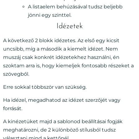
A listaelem behúzásával tudsz beljebb
jönni egy szinttel.
Idézetek
A következő 2 blokk idézetes. Az első egy kicsit
uncsibb, míg a második a kiemelt idézet. Nem
muszáj csak konkrét idézetekhez használni, én
szoktam arra is, hogy kiemeljek fontosabb részeket a
szövegből.
Erre sokkal többször van szükség.
Ha idézel, megadhatod az idézet szerzőjét vagy
forrását.
A kinézetüket majd a sablonod beállításai fogják
meghatározni, de 2 különböző stílusból tudsz
választani mind a kettőnél.