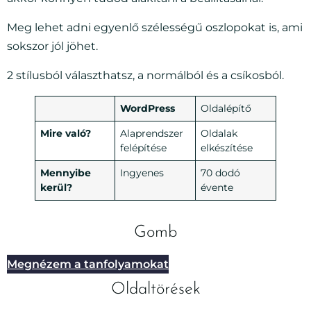
Meg lehet adni egyenlő szélességű oszlopokat is, ami
sokszor jól jöhet.
2 stílusból választhatsz, a normálból és a csíkosból.
WordPress
Oldalépítő
Mire való?
Alaprendszer
Oldalak
felépítése
elkészítése
Mennyibe
Ingyenes
70 dodó
kerül?
évente
Gomb
Megnézem a tanfolyamokat
Oldaltörések