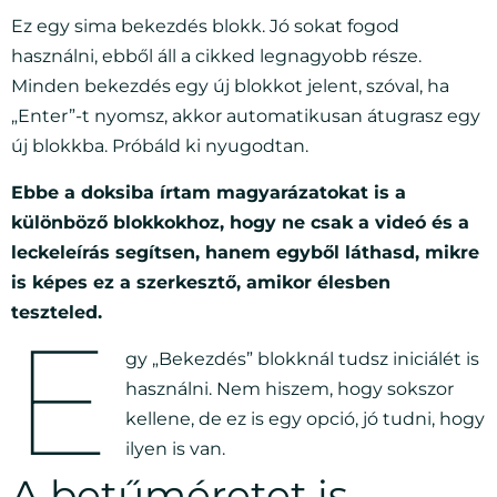
Ez egy sima bekezdés blokk. Jó sokat fogod
használni, ebből áll a cikked legnagyobb része.
Minden bekezdés egy új blokkot jelent, szóval, ha
„Enter”-t nyomsz, akkor automatikusan átugrasz egy
új blokkba. Próbáld ki nyugodtan.
Ebbe a doksiba írtam magyarázatokat is a
különböző blokkokhoz, hogy ne csak a videó és a
leckeleírás segítsen, hanem egyből láthasd, mikre
is képes ez a szerkesztő, amikor élesben
teszteled.
E
gy „Bekezdés” blokknál tudsz iniciálét is
használni. Nem hiszem, hogy sokszor
kellene, de ez is egy opció, jó tudni, hogy
ilyen is van.
A betűméretet is