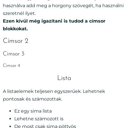
használva add meg a horgony szövegét, ha használni
szeretnél ilyet.
Ezen kívül még igazítani is tudod a címsor
blokkokat.
Címsor 2
Címsor 3
Címsor 4
Lista
A listaelemek teljesen egyszerűek. Lehetnek
pontosak és számozottak.
Ez egy sima lista
Lehetne számozott is
De most csak sima pöttyös