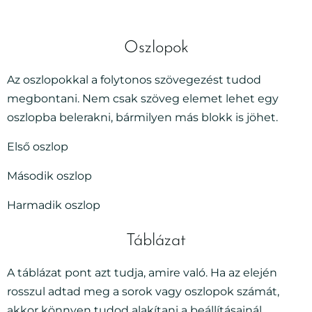
Oszlopok
Az oszlopokkal a folytonos szövegezést tudod
megbontani. Nem csak szöveg elemet lehet egy
oszlopba belerakni, bármilyen más blokk is jöhet.
Első oszlop
Második oszlop
Harmadik oszlop
Táblázat
A táblázat pont azt tudja, amire való. Ha az elején
rosszul adtad meg a sorok vagy oszlopok számát,
akkor könnyen tudod alakítani a beállításainál.