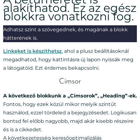
alakíthatod. Ez az egész
blokkra vonatkozni fog.
Adhatsz színt a szövegednek, és magának a blokk
hátterének is.
Linkeket is készíthetsz
, ahol a plusz beállításoknál
megadhatod, hogy kattintásra új lapon nyissák meg
a látogatóid. Ezt érdemes bekapcsolni.
Címsor
A következő blokkunk a „Címsorok”, „Heading”-ek.
Fontos, hogy ezek közül mikor melyik szintűt
használod, ezzel tördeled a bejegyzésedet. Logikusan
bontsd fel előbb nagyobb, majd akár kisebb részeire
és is a cikkedet.
A következetesség keresőoptimalizálás