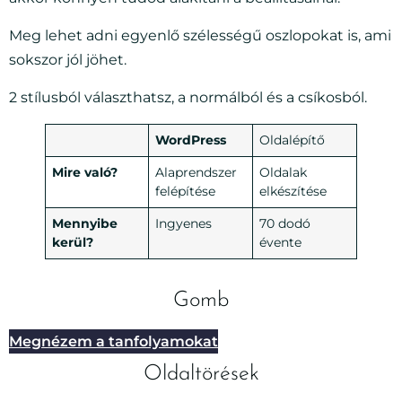
Meg lehet adni egyenlő szélességű oszlopokat is, ami
sokszor jól jöhet.
2 stílusból választhatsz, a normálból és a csíkosból.
WordPress
Oldalépítő
Mire való?
Alaprendszer
Oldalak
felépítése
elkészítése
Mennyibe
Ingyenes
70 dodó
kerül?
évente
Gomb
Megnézem a tanfolyamokat
Oldaltörések