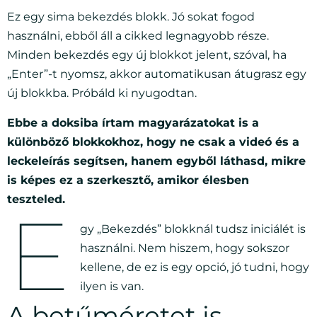
Ez egy sima bekezdés blokk. Jó sokat fogod
használni, ebből áll a cikked legnagyobb része.
Minden bekezdés egy új blokkot jelent, szóval, ha
„Enter”-t nyomsz, akkor automatikusan átugrasz egy
új blokkba. Próbáld ki nyugodtan.
Ebbe a doksiba írtam magyarázatokat is a
különböző blokkokhoz, hogy ne csak a videó és a
leckeleírás segítsen, hanem egyből láthasd, mikre
is képes ez a szerkesztő, amikor élesben
teszteled.
E
gy „Bekezdés” blokknál tudsz iniciálét is
használni. Nem hiszem, hogy sokszor
kellene, de ez is egy opció, jó tudni, hogy
ilyen is van.
A betűméretet is