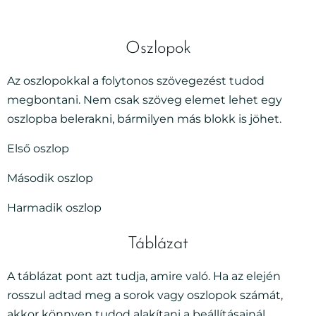
Oszlopok
Az oszlopokkal a folytonos szövegezést tudod
megbontani. Nem csak szöveg elemet lehet egy
oszlopba belerakni, bármilyen más blokk is jöhet.
Első oszlop
Második oszlop
Harmadik oszlop
Táblázat
A táblázat pont azt tudja, amire való. Ha az elején
rosszul adtad meg a sorok vagy oszlopok számát,
akkor könnyen tudod alakítani a beállításainál.