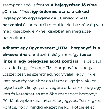
szempontjából is fontos.
A bejegyzésed fő címe
„Címsor 1”-es, így érdemes utána a cikked
legnagyobb egységének a „Címsor 2”-est
használni
és onnantól menni lefele, ha szükség van
még kisebbekre. 4-nél kisebbet én még sose
használtam.
Adhatsz egy úgynevezett „HTML horgonyt” is a
címsoraidnak
, ami azért király, mert így
tudsz
linkelni egy bejegyzés adott pontjára
. Ha például
azt adod egy címsor HTML horgonyának, hogy
„osszegzes”, és szeretnéd, hogy valaki egy linkre
kattintva rögtön ehhez a részhez ugorjon, akkor
fogod a cikk linkjét, és a végére odateszel még egy
kettős keresztet és az előbb megadott horgonyt.
Példálul: wpkurzus.hu/teszt-bejegyzes/#osszegzes.
Fontos, hogy mindig ékezet nélkül, kötőjeleket