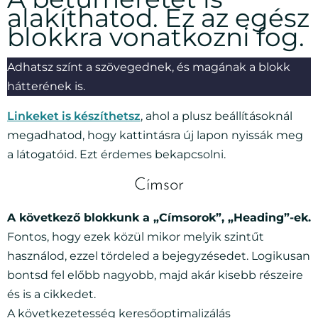
alakíthatod. Ez az egész
blokkra vonatkozni fog.
Adhatsz színt a szövegednek, és magának a blokk
hátterének is.
Linkeket is készíthetsz
, ahol a plusz beállításoknál
megadhatod, hogy kattintásra új lapon nyissák meg
a látogatóid. Ezt érdemes bekapcsolni.
Címsor
A következő blokkunk a „Címsorok”, „Heading”-ek.
Fontos, hogy ezek közül mikor melyik szintűt
használod, ezzel tördeled a bejegyzésedet. Logikusan
bontsd fel előbb nagyobb, majd akár kisebb részeire
és is a cikkedet.
A következetesség keresőoptimalizálás