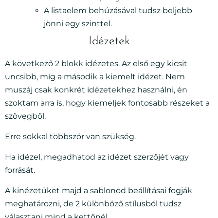
A listaelem behúzásával tudsz beljebb
jönni egy szinttel.
Idézetek
A következő 2 blokk idézetes. Az első egy kicsit
uncsibb, míg a második a kiemelt idézet. Nem
muszáj csak konkrét idézetekhez használni, én
szoktam arra is, hogy kiemeljek fontosabb részeket a
szövegből.
Erre sokkal többször van szükség.
Ha idézel, megadhatod az idézet szerzőjét vagy
forrását.
A kinézetüket majd a sablonod beállításai fogják
meghatározni, de 2 különböző stílusból tudsz
választani mind a kettőnél.