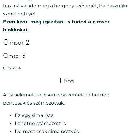
használva add meg a horgony szövegét, ha használni
szeretnél ilyet.
Ezen kívül még igazítani is tudod a címsor
blokkokat.
Címsor 2
Címsor 3
Címsor 4
Lista
A listaelemek teljesen egyszerűek. Lehetnek
pontosak és számozottak.
Ez egy sima lista
Lehetne számozott is
De most csak sima pöttyös