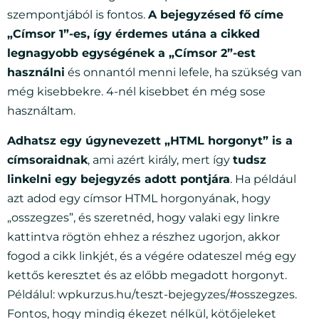
szempontjából is fontos.
A bejegyzésed fő címe
„Címsor 1”-es, így érdemes utána a cikked
legnagyobb egységének a „Címsor 2”-est
használni
és onnantól menni lefele, ha szükség van
még kisebbekre. 4-nél kisebbet én még sose
használtam.
Adhatsz egy úgynevezett „HTML horgonyt” is a
címsoraidnak
, ami azért király, mert így
tudsz
linkelni egy bejegyzés adott pontjára
. Ha például
azt adod egy címsor HTML horgonyának, hogy
„osszegzes”, és szeretnéd, hogy valaki egy linkre
kattintva rögtön ehhez a részhez ugorjon, akkor
fogod a cikk linkjét, és a végére odateszel még egy
kettős keresztet és az előbb megadott horgonyt.
Példálul: wpkurzus.hu/teszt-bejegyzes/#osszegzes.
Fontos, hogy mindig ékezet nélkül, kötőjeleket