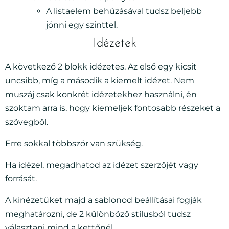
A listaelem behúzásával tudsz beljebb
jönni egy szinttel.
Idézetek
A következő 2 blokk idézetes. Az első egy kicsit
uncsibb, míg a második a kiemelt idézet. Nem
muszáj csak konkrét idézetekhez használni, én
szoktam arra is, hogy kiemeljek fontosabb részeket a
szövegből.
Erre sokkal többször van szükség.
Ha idézel, megadhatod az idézet szerzőjét vagy
forrását.
A kinézetüket majd a sablonod beállításai fogják
meghatározni, de 2 különböző stílusból tudsz
választani mind a kettőnél.