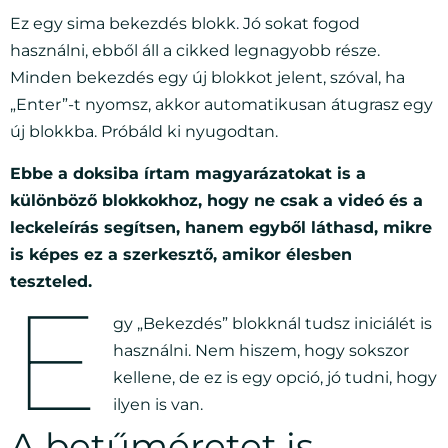
Ez egy sima bekezdés blokk. Jó sokat fogod
használni, ebből áll a cikked legnagyobb része.
Minden bekezdés egy új blokkot jelent, szóval, ha
„Enter”-t nyomsz, akkor automatikusan átugrasz egy
új blokkba. Próbáld ki nyugodtan.
Ebbe a doksiba írtam magyarázatokat is a
különböző blokkokhoz, hogy ne csak a videó és a
leckeleírás segítsen, hanem egyből láthasd, mikre
is képes ez a szerkesztő, amikor élesben
teszteled.
E
gy „Bekezdés” blokknál tudsz iniciálét is
használni. Nem hiszem, hogy sokszor
kellene, de ez is egy opció, jó tudni, hogy
ilyen is van.
A betűméretet is