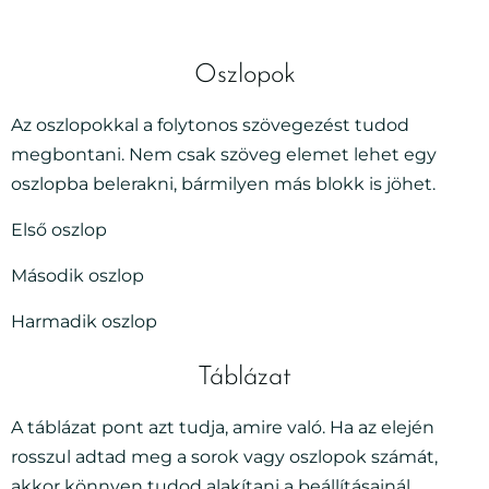
Oszlopok
Az oszlopokkal a folytonos szövegezést tudod
megbontani. Nem csak szöveg elemet lehet egy
oszlopba belerakni, bármilyen más blokk is jöhet.
Első oszlop
Második oszlop
Harmadik oszlop
Táblázat
A táblázat pont azt tudja, amire való. Ha az elején
rosszul adtad meg a sorok vagy oszlopok számát,
akkor könnyen tudod alakítani a beállításainál.