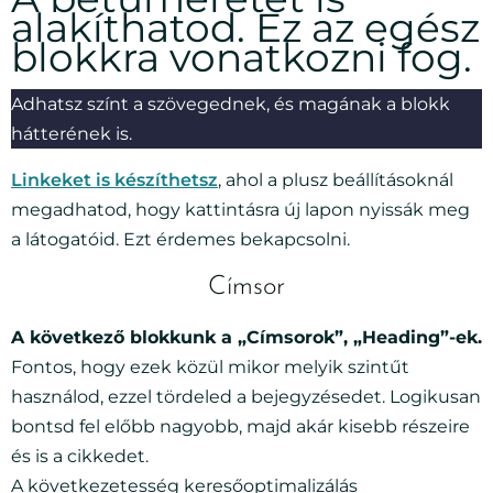
alakíthatod. Ez az egész
blokkra vonatkozni fog.
Adhatsz színt a szövegednek, és magának a blokk
hátterének is.
Linkeket is készíthetsz
, ahol a plusz beállításoknál
megadhatod, hogy kattintásra új lapon nyissák meg
a látogatóid. Ezt érdemes bekapcsolni.
Címsor
A következő blokkunk a „Címsorok”, „Heading”-ek.
Fontos, hogy ezek közül mikor melyik szintűt
használod, ezzel tördeled a bejegyzésedet. Logikusan
bontsd fel előbb nagyobb, majd akár kisebb részeire
és is a cikkedet.
A következetesség keresőoptimalizálás