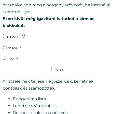
használva add meg a horgony szövegét, ha használni
szeretnél ilyet.
Ezen kívül még igazítani is tudod a címsor
blokkokat.
Címsor 2
Címsor 3
Címsor 4
Lista
A listaelemek teljesen egyszerűek. Lehetnek
pontosak és számozottak.
Ez egy sima lista
Lehetne számozott is
De most csak sima pöttyös