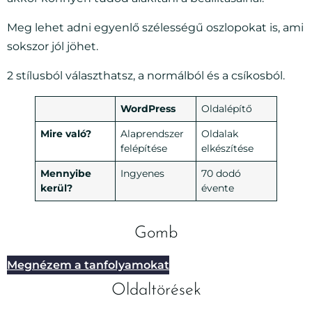
Meg lehet adni egyenlő szélességű oszlopokat is, ami
sokszor jól jöhet.
2 stílusból választhatsz, a normálból és a csíkosból.
WordPress
Oldalépítő
Mire való?
Alaprendszer
Oldalak
felépítése
elkészítése
Mennyibe
Ingyenes
70 dodó
kerül?
évente
Gomb
Megnézem a tanfolyamokat
Oldaltörések