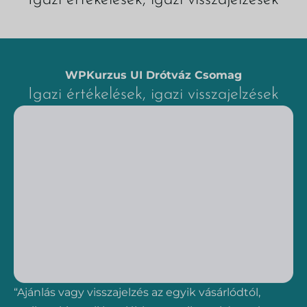
WPKurzus UI Drótváz Csomag
Igazi értékelések, igazi visszajelzések
“Ajánlás vagy visszajelzés az egyik vásárlódtól,