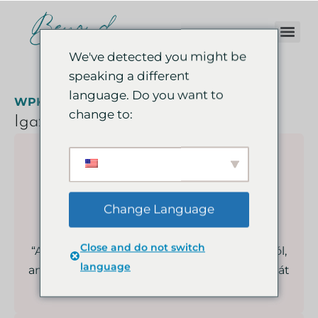
We've detected you might be
speaking a different
language. Do you want to
WPKurzus UI Drótváz Csomag
change to:
Igazi értékelések, igazi visszajelzések
Change Language
Nagy Attila
Close and do not switch
“Ajánlás vagy visszajelzés az egyik vásárlódtól,
language
amiben kiemeli legalább az egyik pozitívumát
a terméknek.”