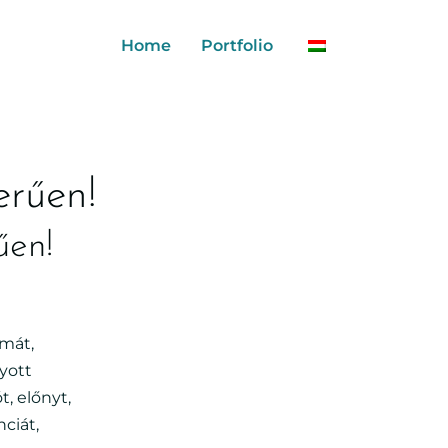
Home
Portfolio
erűen!
űen!
émát,
yott
, előnyt,
ciát,