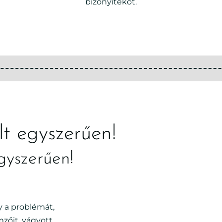
bizonyítékot.
lt egyszerűen!
gyszerűen!
!
y a problémát,
zőit, vágyott