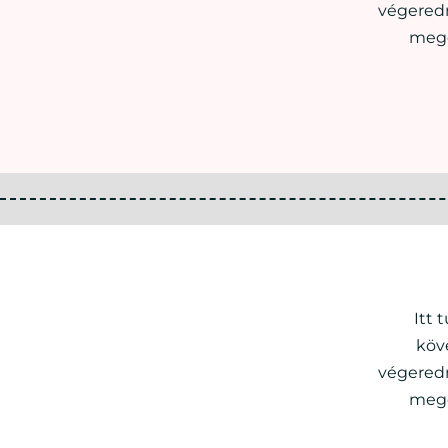
végeredm
mego
Itt 
köv
végeredm
mego