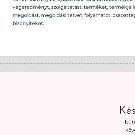
végeredményt, szolgáltatást, terméket, termékjelle
megoldást, megoldási tervet, folyamatot, csapattag
bizonyítékot.
Kés
Itt 
köv