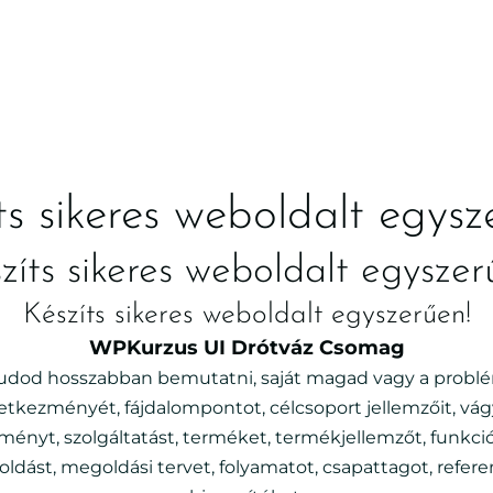
ts sikeres weboldalt egysz
zíts sikeres weboldalt egyszer
Készíts sikeres weboldalt egyszerűen!
WPKurzus UI Drótváz Csomag
tudod hosszabban bemutatni, saját magad vagy a probl
etkezményét, fájdalompontot, célcsoport jellemzőit, vág
ényt, szolgáltatást, terméket, termékjellemzőt, funkciót
ldást, megoldási tervet, folyamatot, csapattagot, referen