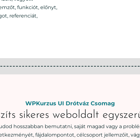
mzőt, funkciót, előnyt,
ot, referenciát,
WPKurzus UI Drótváz Csomag
zíts sikeres weboldalt egyszer
tudod hosszabban bemutatni, saját magad vagy a probl
etkezményét, fájdalompontot, célcsoport jellemzőit, vág