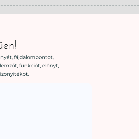
űen!
nyét, fájdalompontot,
emzőt, funkciót, előnyt,
izonyítékot.