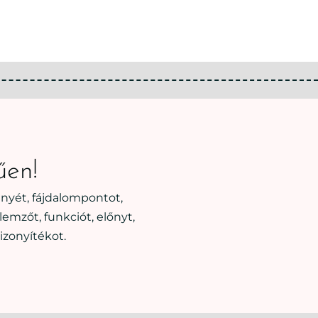
űen!
nyét, fájdalompontot,
emzőt, funkciót, előnyt,
izonyítékot.