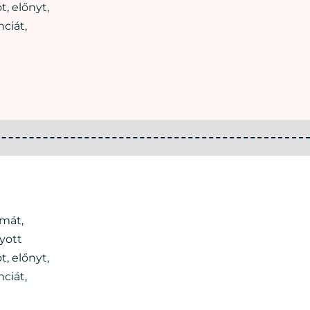
, előnyt,
ciát,
émát,
yott
, előnyt,
ciát,