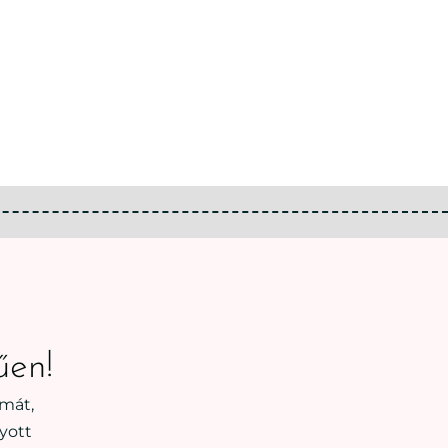
űen!
émát,
yott