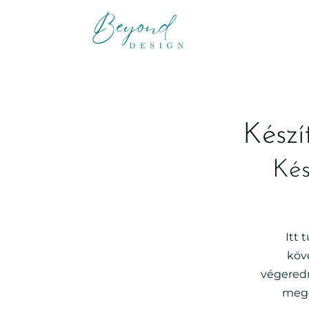
Készí
Kés
Itt 
köv
végeredm
mego