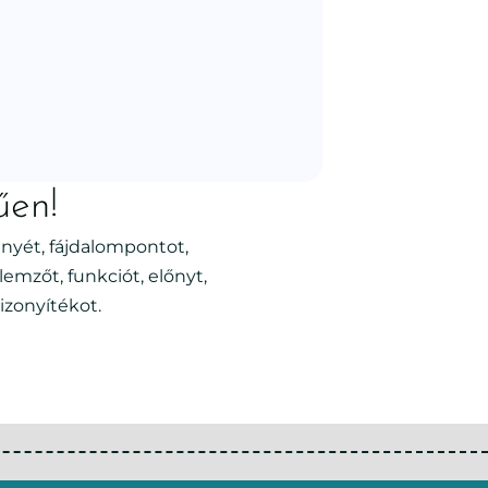
űen!
nyét, fájdalompontot,
emzőt, funkciót, előnyt,
izonyítékot.