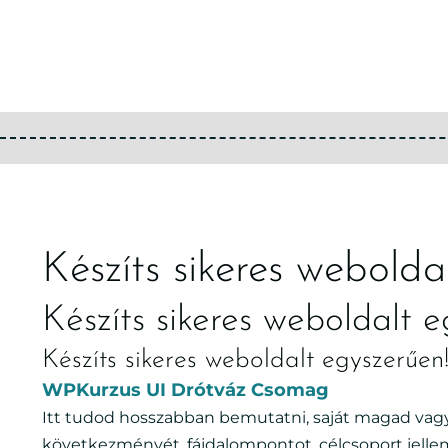
Készíts sikeres webolda
Készíts sikeres weboldalt e
Készíts sikeres weboldalt egyszerűen
WPKurzus UI Drótváz Csomag
Itt tudod hosszabban bemutatni, saját magad vag
következményét, fájdalompontot, célcsoport jellem