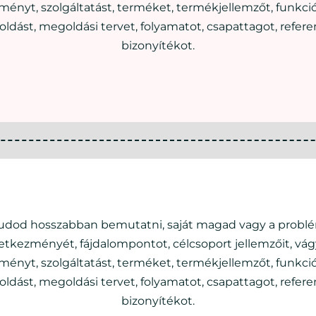
ényt, szolgáltatást, terméket, termékjellemzőt, funkciót
ldást, megoldási tervet, folyamatot, csapattagot, referen
bizonyítékot.
tudod hosszabban bemutatni, saját magad vagy a probl
etkezményét, fájdalompontot, célcsoport jellemzőit, vág
ényt, szolgáltatást, terméket, termékjellemzőt, funkciót
ldást, megoldási tervet, folyamatot, csapattagot, referen
bizonyítékot.